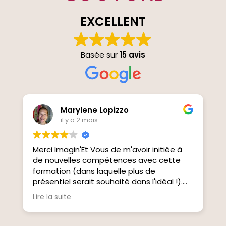
EXCELLENT
Basée sur
15 avis
Marylene Lopizzo
il y a 2 mois
Merci Imagin'Et Vous de m'avoir initiée à
J
de nouvelles compétences avec cette
I
formation (dans laquelle plus de
d
présentiel serait souhaité dans l'idéal !).
l
J'ai découvert tout un monde de minutie
e
Lire la suite
L
et de précision avec la couture. Pour moi
b
le but a ete atteint. Merci à Aurelie (
mes pat
Errekia ttipia), pour sa pédagogie
p